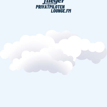
INHALT
DAS ERWARTET
DICH