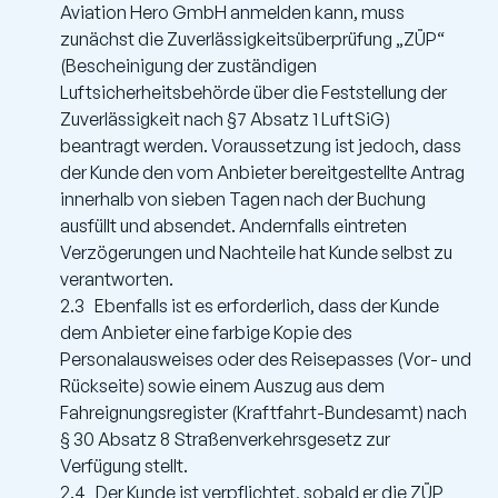
Aviation Hero GmbH anmelden kann, muss
zunächst die Zuverlässigkeitsüberprüfung „ZÜP“
(Bescheinigung der zuständigen
Luftsicherheitsbehörde über die Feststellung der
Zuverlässigkeit nach §7 Absatz 1 LuftSiG)
beantragt werden. Voraussetzung ist jedoch, dass
der Kunde den vom Anbieter bereitgestellte Antrag
innerhalb von sieben Tagen nach der Buchung
ausfüllt und absendet. Andernfalls eintreten
Verzögerungen und Nachteile hat Kunde selbst zu
verantworten.
2.3 Ebenfalls ist es erforderlich, dass der Kunde
dem Anbieter eine farbige Kopie des
Personalausweises oder des Reisepasses (Vor- und
Rückseite) sowie einem Auszug aus dem
Fahreignungsregister (Kraftfahrt-Bundesamt) nach
§ 30 Absatz 8 Straßenverkehrsgesetz zur
Verfügung stellt.
2.4 Der Kunde ist verpflichtet, sobald er die ZÜP